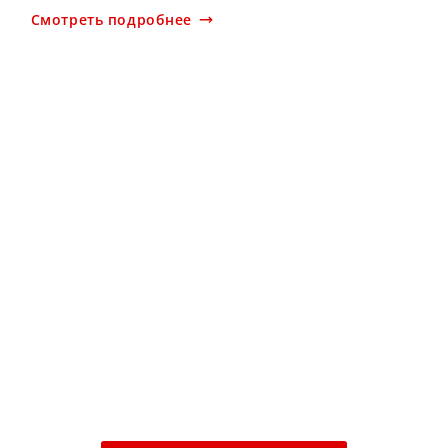
Смотреть подробнее
Рассчитайте стоимость
строительства в онлайн-
калькуляторе!