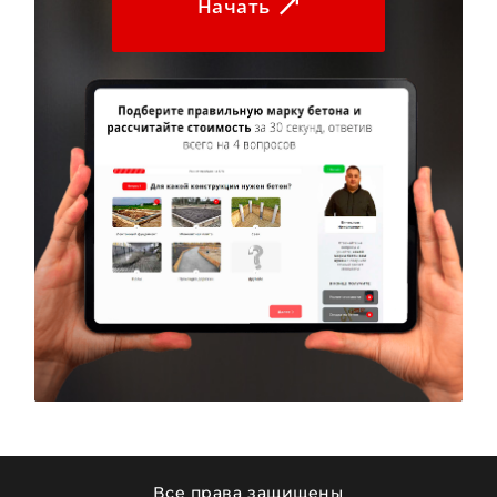
Начать
obcaecati nobis sequi eveniet ea maxime
quia optio. Quaerat non aliquid aliquam consectetur
sequi earum illum molestiae eum, temporibus a sint!
Expedita excepturi voluptates voluptatum cumque
exercitationem, numquam, consectetur magni omnis
architecto nihil magnam nulla
tempore optio. Praesentium debitis sit est numquam!
Deleniti libero tempora odio hic ipsam quibusdam
qui, nostrum accusantium maxime similique
provident, ad tenetur modi cupiditate minima,
necessitatibus nobis quia vitae dignissimos
possimus pariatur! Dolorum architecto eum et harum
optio? Fugit fuga vitae, quidem laudantium officia a
reprehenderit dignissimos cupiditate impedit
dolorem eaque quam nobis doloribus laboriosam,
incidunt nulla amet magni provident
odio ullam dolor rerum. Facere, sequi. Veniam nam
Все права защищены
ipsa iste sequi quidem, soluta totam officia rem