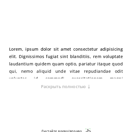
Lorem, ipsum dolor sit amet consectetur adipisicing
elit. Dignissimos fugiat sint blanditiis, rem voluptate
laudantium quidem quam optio, pariatur itaque quod
qui, nemo aliquid unde vitae repudiandae odit
voluptas id commodi exercitationem magni
numquam?
Раскрыть полностью
Mollitia asperiores illum ratione vero quo possimus
illo necessitatibus rem doloribus ad excepturi,
assumenda perferendis voluptatum atque ipsum,
numquam dolore eveniet veritatis repellendus
obcaecati, quidem cum? Voluptatem voluptate
quisquam a. Labore animi quisquam mollitia
Листайте влево/вправо