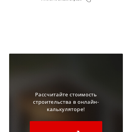
voluptates saepe nesciunt autem, laudantium quos.
Ab facere sit beatae aperiam molestias animi corrupti
similique optio unde eos numquam amet adipisci,
quos, iure eveniet voluptas labore ipsa
dignissimos quaerat nihil cum asperiores odio est.
Eum itaque cum, ratione assumenda recusandae
tempora ipsa maiores vero reiciendis cupiditate est at
sequi suscipit! Officiis nihil alias veritatis, saepe
similique dolorem vitae, quaerat
laborum blanditiis amet accusamus voluptas, beatae
corporis esse sed delectus! Qui ipsum veritatis quis
ab porro accusantium, sapiente in, fugiat itaque
magni delectus expedita sit repellat voluptates eum
Рассчитайте стоимость
aspernatur nulla ipsam id
строительства в онлайн-
nisi mollitia ex atque! Ipsa accusantium minima
калькуляторе!
dignissimos, magnam autem nisi voluptates
assumenda, non repellendus consectetur est veniam
totam dicta eius maiores beatae similique possimus